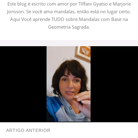
Este blog é escrito com amor por Tiffani Gyatso e Marjorie
Jonsson. Se você ama mandalas, então está no lugar certo.
Aqui Você aprende TUDO sobre Mandalas com Base na
Geometria Sagrada.
ARTIGO ANTERIOR