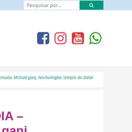
msala, Mcload ganj, Norbulingka, templo do Dalai
IA –
ganj,