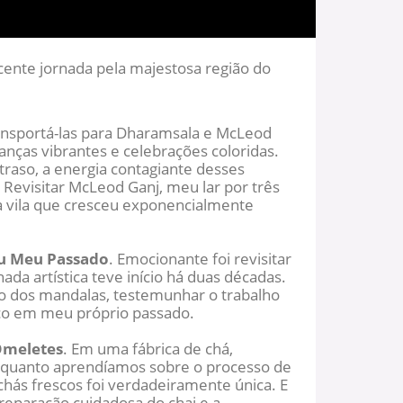
ente jornada pela majestosa região do
ansportá-las para Dharamsala e McLeod
anças vibrantes e celebrações coloridas.
raso, a energia contagiante desses
 Revisitar McLeod Ganj, meu lar por três
a vila que cresceu exponencialmente
ou Meu Passado
. Emocionante foi revisitar
ada artística teve início há duas décadas.
o dos mandalas, testemunhar o trabalho
ico em meu próprio passado.
 Omeletes
. Em uma fábrica de chá,
quanto aprendíamos sobre o processo de
chás frescos foi verdadeiramente única. E
reparação cuidadosa do chai e a