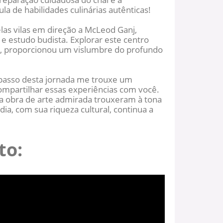
a de habilidades culinárias autênticas!
elas vilas em direção a McLeod Ganj,
e estudo budista. Explorar este centro
ês, proporcionou um vislumbre do profundo
 passo desta jornada me trouxe um
ompartilhar essas experiências com você.
da obra de arte admirada trouxeram à tona
ia, com sua riqueza cultural, continua a
to: