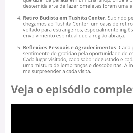
destemida arte de fazer omeletes foram uma aul
Retiro Budista em Tushita Center
. Subindo p
chegamos ao Tushita Center, um oásis de retiro 
voltado para estrangeiros, especialmente ingl
envolvimento espiritual que a região abraça.
Reflexões Pessoais e Agradecimentos
. Cada
sentimento de gratidão pela oportunidade de c
Cada lugar visitado, cada sabor degustado e ca
uma mistura de lembranças e descobertas. A Índ
me surpreender a cada visita.
Veja o episódio comple