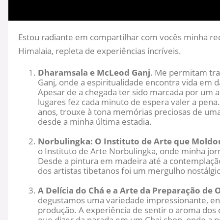
Estou radiante em compartilhar com vocês minha rec
Himalaia, repleta de experiências íncríveis.
Dharamsala e McLeod Ganj
. Me permitam tr
Ganj, onde a espiritualidade encontra vida em d
Apesar de a chegada ter sido marcada por um at
lugares fez cada minuto de espera valer a pena.
anos, trouxe à tona memórias preciosas de um
desde a minha última estadia.
Norbulingka: O Instituto de Arte que Mold
o Instituto de Arte Norbulingka, onde minha jorn
Desde a pintura em madeira até a contemplaçã
dos artistas tibetanos foi um mergulho nostálg
A Delícia do Chá e a Arte da Preparação de
degustamos uma variedade impressionante, en
produção. A experiência de sentir o aroma dos 
que dizer da parada em um Chai shop, onde a p