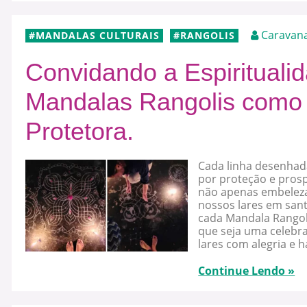
Caravan
MANDALAS CULTURAIS
RANGOLIS
Convidando a Espirituali
Mandalas Rangolis como A
Protetora.
Cada linha desenhada
por proteção e prosp
não apenas embelez
nossos lares em sant
cada Mandala Rangoli
que seja uma celebra
lares com alegria e 
Continue Lendo »