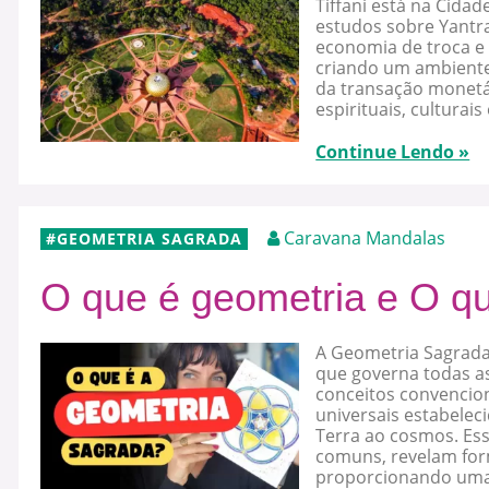
Tiffani está na Cid
estudos sobre Yantr
economia de troca e 
criando um ambiente
da transação monetár
espirituais, culturais
Continue Lendo »
Caravana Mandalas
GEOMETRIA SAGRADA
O que é geometria e O q
A Geometria Sagrada
que governa todas a
conceitos convencion
universais estabelec
Terra ao cosmos. Ess
comuns, revelam for
proporcionando uma 