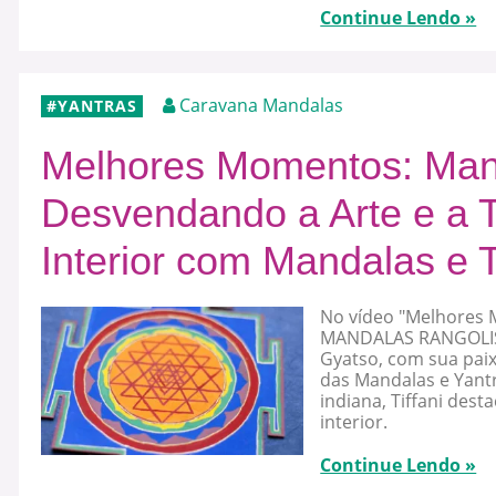
Continue Lendo »
Caravana Mandalas
YANTRAS
Melhores Momentos: Mand
Desvendando a Arte e a 
Interior com Mandalas e T
No vídeo "Melhores
MANDALAS RANGOLIS - 
Gyatso, com sua pai
das Mandalas e Yantr
indiana, Tiffani des
interior.
Continue Lendo »