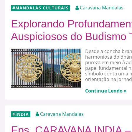
Caravana Mandalas
MANDALAS CULTURAIS
Explorando Profundament
Auspiciosos do Budismo 
Desde a concha bran
harmoniosa do dharma
pureza em meio à a
papel fundamental na
símbolo conta uma hi
orientação na jornada
Continue Lendo »
Caravana Mandalas
ÍNDIA
Eps. CARAVANA INDIA –