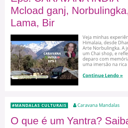
Mcload ganj, Norbulingka
Lama, Bir
Veja minhas experiên
Himalaia, desde Dhar
Arte Norbulingka. A j
um Chai shop, e refl
deparo com memórias
uma imersão na rica 
Continue Lendo »
Caravana Mandalas
MANDALAS CULTURAIS
O que é um Yantra? Saib