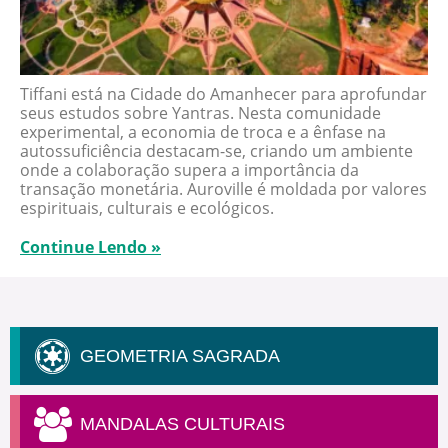
Tiffani está na Cidade do Amanhecer para aprofundar
seus estudos sobre Yantras. Nesta comunidade
experimental, a economia de troca e a ênfase na
autossuficiência destacam-se, criando um ambiente
onde a colaboração supera a importância da
transação monetária. Auroville é moldada por valores
espirituais, culturais e ecológicos.
Continue Lendo »
GEOMETRIA SAGRADA
MANDALAS CULTURAIS